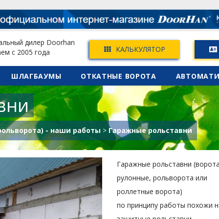
льный дилер Doorhan
КАЛЬКУЛЯТОР
ем с 2005 года
Skip
ШЛАГБАУМЫ
ОТКАТНЫЕ ВОРОТА
АВТОМАТИ
to
content
вни
рольворота) - наши работы
>
Гаражные рольставни
Гаражные рольставни (ворот
рулонные, рольворота или
роллетные ворота)
по принципу работы похожи н
защитные рольставни.