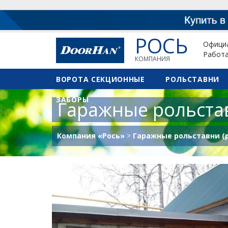
РОСЬ
Официа
Работа
КОМПАНИЯ
ВОРОТА СЕКЦИОННЫЕ
РОЛЬСТАВНИ
ЗАБОРЫ
Гаражные рольста
Компания «Рось»
>
Гаражные рольставни (