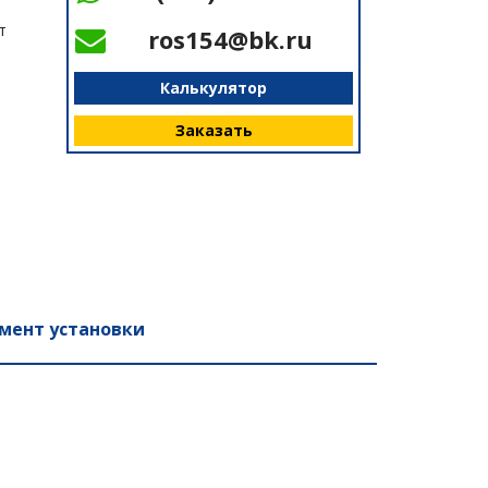
т
ros154@bk.ru
Калькулятор
Заказать
мент установки