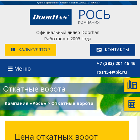
РОСЬ
КОМПАНИЯ
Официальный дилер Doorhan
Работаем с 2005 года
КАЛЬКУЛЯТОР
КОНТАКТЫ
+7 (383) 201 46 46
Меню
ros154@bk.ru
Откатные ворота
Компания «Рось»
>
Откатные ворота
Цена откатных ворот