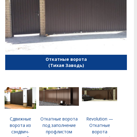
Откатные ворота
(Тихая Заводь)
Сдвижные
Откатные ворота
Revolution —
ворота из
под заполнение
Откатные
сэндвич-
профлистом
ворота