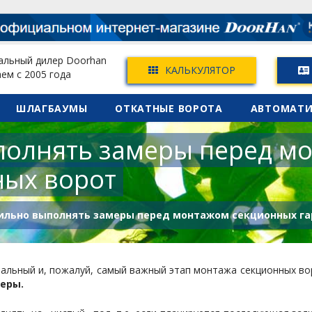
льный дилер Doorhan
КАЛЬКУЛЯТОР
ем с 2005 года
Skip
ШЛАГБАУМЫ
ОТКАТНЫЕ ВОРОТА
АВТОМАТИ
to
content
полнять замеры перед м
ных ворот
ильно выполнять замеры перед монтажом секционных г
чальный и, пожалуй, самый важный этап монтажа секционных во
меры.