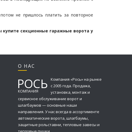
 потом не пришлось платить за повторное
ы купите секционные гаражные ворота у
О НАС
РОСЬ
Компания «Рось» на рынке
с 2005 года. Продажа,
КОМПАНИЯ
установка, монтаж и
сервисное обслуживание ворот и
шлагбаумов — основные наши
направления. У нас всегда в ассортименте
автоматические ворота, шлагбаумы,
защитные рольставни, тепловые завесы и
тепловые пушки.