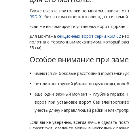
Также высота притолоки во многом зависит от м
RSD 01
без автоматического привода c системой
Если же вы планируете установку ворот ДорХан с
Для монтажа
секционных ворот серии RSD 02
нео
полотна с торсионным механизмом, который расп
35 см).
Особое внимание при заме
имеются ли боковые расстояния (пристенки) д
нет ли конструкций (балки, воздуховоды, коро
еще один важный момент – глубина гаража. 
ворот при установке ворот без электроприво
учесть длину направляющей рейки и электропр
Если вы не уверенны, всегда лучше сделать пов
штукатурки, сделайте мерки в нескольких разн