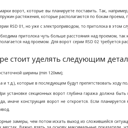
арки ворот, которые вы планируете поставить. Так, например
 пружин растяжения, которые располагаются по бокам проема, 
ерии RSD 01, но уже с электроприводом, то притолока в этом сл
бходима притолока чуть больше расстояния над проемом, так к
олагается над проемом. Для ворот серии RSD 02 требуется рас
ре стоит уделять следующим детал
остаточной ширины (min 120мм);
ба и т.д.), которые в последующем будут препятствовать ходу п
При установке секционных ворот глубина гаража должна быть 
да, иначе конструкция ворот не откроется. Если планируетс
ивод.
торные замеры, чем потом искать выход из сложившейся ситуац
ых местах. Важно взять за основу максимальные показатели, 