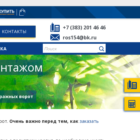
+7 (383) 201 46 46
КОНТАКТЫ
ros154@bk.ru
КА
онтажом
аражных ворот
рот.
Очень важно перед тем, как
заказать