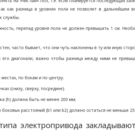
ять на «чистый» пол, т.е. если планируется последующая зал
так как разница в уровнях пола не позволит в дальнейшем в
к службы.
ность, перепад уровня пола не должен превышать 1 см. Необ
стен, часто бывает, что они чуть наклонены в ту или иную стор
 его диагонали, важно чтобы разница между ними не превыш
местах, по бокам и по центру.
ах (снизу, сверху, посредине).
а (h) должна быть не менее 200 мм;
боковых расстояний (b1 или b2) должно остаться не меньше 250 
 типа электропривода закладываю