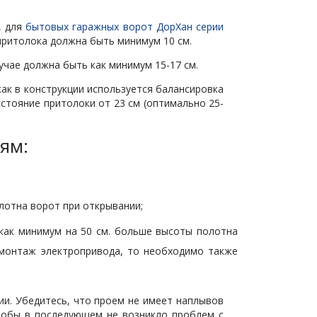
, для
бытовых гаражных ворот ДорХан серии
притолока должна быть минимум 10 см.
учае должна быть как минимум 15-17 см.
ак в конструкции используется балансировка
стояние притолоки от 23 см (оптимально 25-
ям:
олотна ворот при открывании;
как минимум на 50 см. больше высоты полотна
я монтаж электропривода, то необходимо также
ии. Убедитесь, что проем не имеет наплывов
чтобы в последующем не возникло проблем с