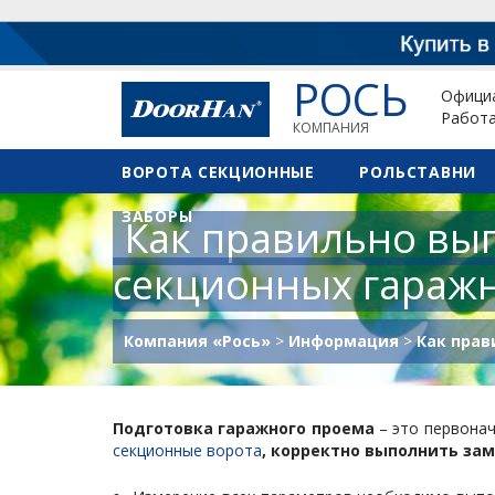
РОСЬ
Официа
Работа
КОМПАНИЯ
ВОРОТА СЕКЦИОННЫЕ
РОЛЬСТАВНИ
ЗАБОРЫ
Как правильно вы
секционных гараж
Компания «Рось»
>
Информация
>
Как прав
Подготовка гаражного проема
– это первона
секционные ворота
, корректно выполнить за